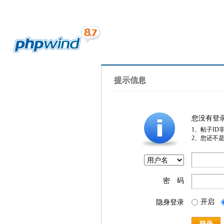
提示信息
您没有登
1、帖子ID
2、您还不
密 码
开启
隐身登录